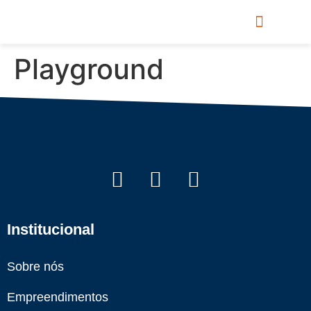
Seja corretor parceiro
Compramos o seu terreno
Invista na Legítima
Playground
Institucional
Sobre nós
Empreendimentos