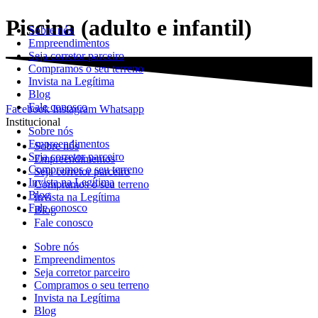
Skip
Piscina (adulto e infantil)
Sobre nós
to
Empreendimentos
content
Seja corretor parceiro
Compramos o seu terreno
Invista na Legítima
Blog
Fale conosco
Facebook
Instagram
Whatsapp
Institucional
Sobre nós
Empreendimentos
Sobre nós
Seja corretor parceiro
Empreendimentos
Compramos o seu terreno
Seja corretor parceiro
Invista na Legítima
Compramos o seu terreno
Blog
Invista na Legítima
Fale conosco
Blog
Fale conosco
Sobre nós
Empreendimentos
Seja corretor parceiro
Compramos o seu terreno
Invista na Legítima
Blog